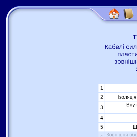
Т
Кабелі сил
пласти
зовніш
1
2
Ізоляці
Внут
3
4
5
Ш
Зовнішня обо