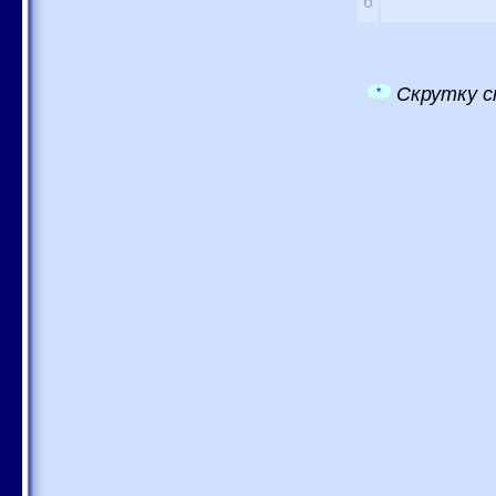
6
Скрутку с
*