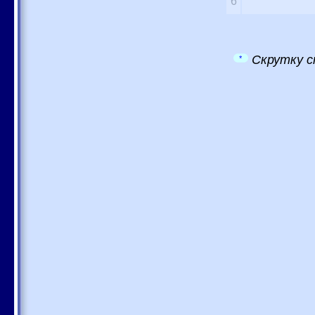
6
Скрутку с
*