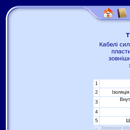
Т
Кабелі сил
пласти
зовніш
1
2
Ізоляці
Внут
3
4
5
Ш
Зовнішня обо