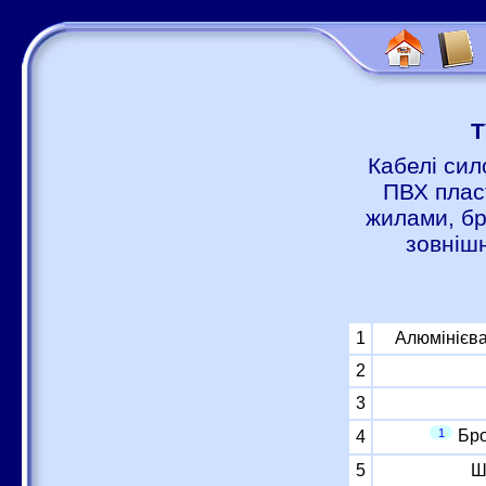
Т
Кабелі сил
ПВХ пласт
жилами, бр
зовніш
1
Алюмінієва
2
3
1
Бро
4
5
Ш