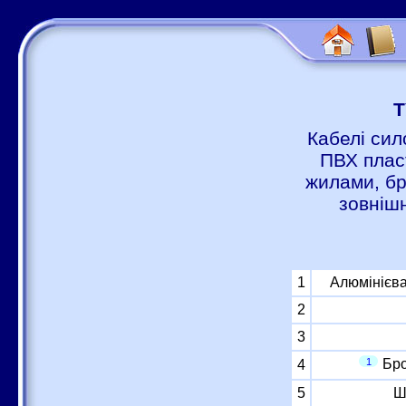
Т
Кабелі сил
ПВХ пласт
жилами, бр
зовніш
1
Алюмінієва
2
3
1
Бро
4
5
Ш