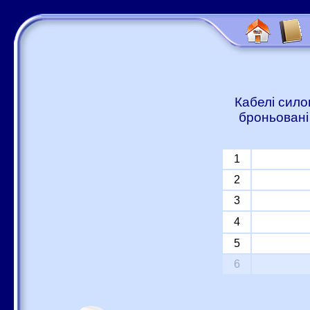
Кабелі сило
броньовані
1
2
3
4
5
6