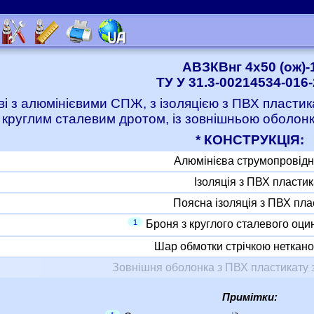
АВЗКВнг 4x50 (ож)-
ТУ У 31.3-00214534-016
ві з алюмінієвими СПЖ, з ізоляцією з ПВХ пластик
 круглим сталевим дротом, із зовнішньою оболон
* КОНСТРУКЦІЯ:
Алюмінієва струмопровід
Ізоляція з ПВХ пластик
Поясна ізоляція з ПВХ пла
1
Броня з круглого сталевого оци
Шар обмотки стрічкою неткано
Зовнішня оболонка з ПВХ пластикату 
Примітки: