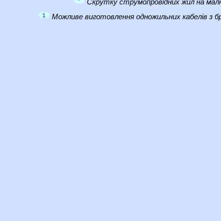
*
Скрутку струмопровідних жил на малю
1
Можливе виготовлення одножильних кабелів з бр