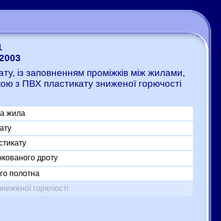
1
-2003
ату, із заповненням проміжків між жилами,
кою з ПВХ пластикату зниженої горючості
на жила
ату
стикату
нкованого дроту
го полотна
зниженої горючості