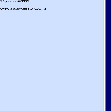
нку не показано
онею з алюмінієвих дротів