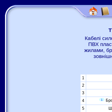
Т
Кабелі сил
ПВХ пласт
жилами, бр
зовніш
1
2
3
1
Бро
4
5
Ш