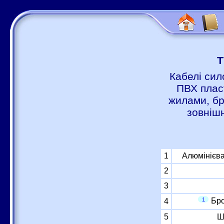
Т
Кабелі сил
ПВХ пласт
жилами, бр
зовніш
1
Алюмінієва
2
3
1
Бро
4
5
Ш