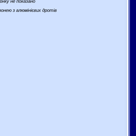
нку не показано
онею з алюмінієвих дротів