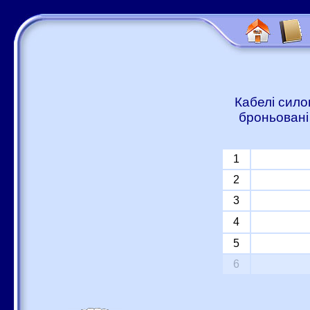
Кабелі сило
броньовані
1
2
3
4
5
6