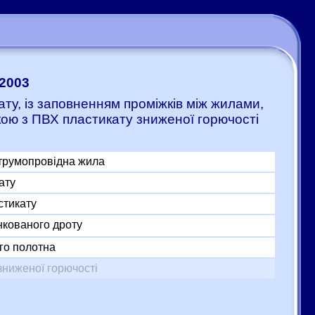
-2003
ату, із заповненням проміжків між жилами,
кою з ПВХ пластикату зниженої горючості
трумопровідна жила
ату
стикату
нкованого дроту
го полотна
зниженої горючості