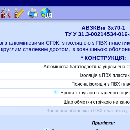
АВЗКВнг 3x70-1
ТУ У 31.3-00214534-016
ві з алюмінієвими СПЖ, з ізоляцією з ПВХ пластик
 круглим сталевим дротом, із зовнішньою оболон
* КОНСТРУКЦІЯ:
Алюмінієва багатодротяна ущільнена с
Ізоляція з ПВХ пластик
Поясна ізоляція з ПВХ пла
1
Броня з круглого сталевого оци
Шар обмотки стрічкою неткано
Зовнішня оболонка з ПВХ пластикату 
Примітки: