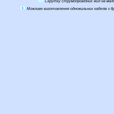
*
Скрутку струмопровідних жил на малю
1
Можливе виготовлення одножильних кабелів з бр