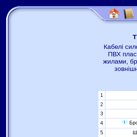
Т
Кабелі сил
ПВХ пласт
жилами, бр
зовніш
1
2
3
1
Бро
4
5
Ш