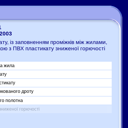
1
-2003
ату, із заповненням проміжків між жилами,
кою з ПВХ пластикату зниженої горючості
на жила
ату
стикату
нкованого дроту
го полотна
зниженої горючості