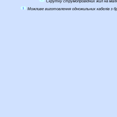
*
Скрутку струмопровідних жил на малю
1
Можливе виготовлення одножильних кабелів з бр