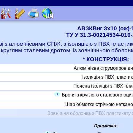
АВЗКВнг 3x10 (ож)-
ТУ У 31.3-00214534-016
ві з алюмінієвими СПЖ, з ізоляцією з ПВХ пластик
 круглим сталевим дротом, із зовнішньою оболон
* КОНСТРУКЦІЯ:
Алюмінієва струмопровід
Ізоляція з ПВХ пластик
Поясна ізоляція з ПВХ пла
1
Броня з круглого сталевого оци
Шар обмотки стрічкою неткано
Зовнішня оболонка з ПВХ пластикату 
Примітки: