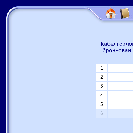
Кабелі сило
броньовані
1
2
3
4
5
6