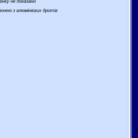
нку не показано
онею з алюмінієвих дротів