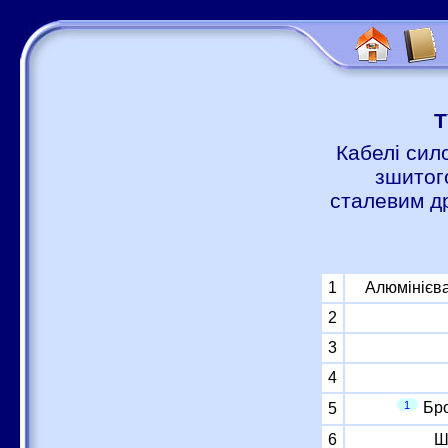
Т
Кабелі сил
зшитог
сталевим д
1
Алюмінієва
2
3
4
1
Бро
5
6
Ш