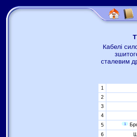
Т
Кабелі сил
зшитог
сталевим д
1
2
3
4
1
Бро
5
6
Ш