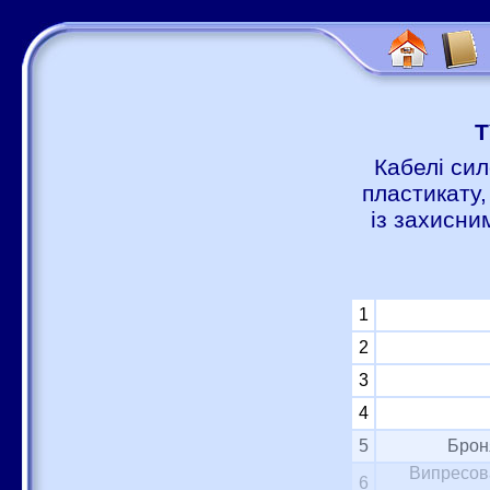
Т
Кабелі сил
пластикату,
із захисни
1
2
3
4
5
Брон
Випресова
6