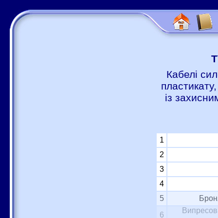
Т
Кабелі сил
пластикату,
із захисни
1
2
3
4
5
Брон
Випресова
6