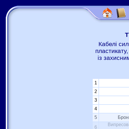
Т
Кабелі сил
пластикату,
із захисни
1
2
3
4
5
Брон
Випресова
6