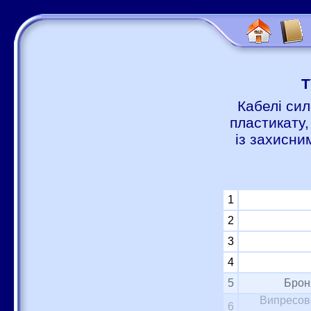
Т
Кабелі сил
пластикату,
із захисни
1
2
3
4
5
Брон
Випресова
6