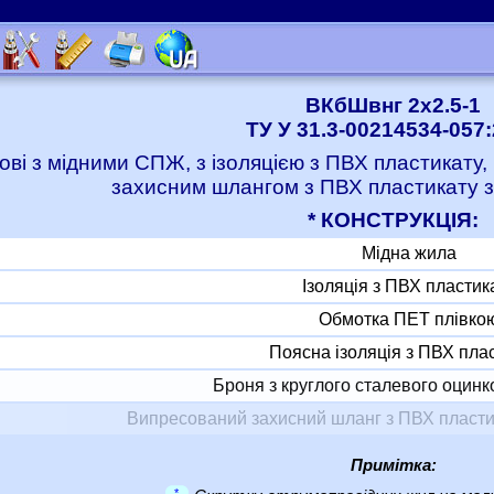
ВКбШвнг 2x2.5-1
ТУ У 31.3-00214534-057
ові з мідними СПЖ, з ізоляцією з ПВХ пластикату,
захисним шлангом з ПВХ пластикату з
* КОНСТРУКЦІЯ:
Мідна жила
Ізоляція з ПВХ пластик
Обмотка ПЕТ плівко
Поясна ізоляція з ПВХ пла
Броня з круглого сталевого оцинк
Випресований захисний шланг з ПВХ пласти
Примітка:
*