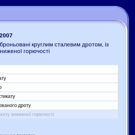
:2007
 броньовані круглим сталевим дротом, із
ниженої горючості
ату
ю
стикату
ованого дроту
кату зниженої горючості