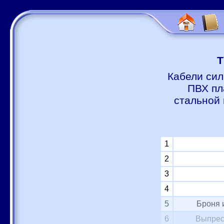
Т
Кабели сил
ПВХ пл
стальной 
1
2
3
4
5
Броня 
6
Выпрес