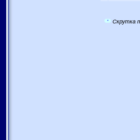
Скрутка т
*