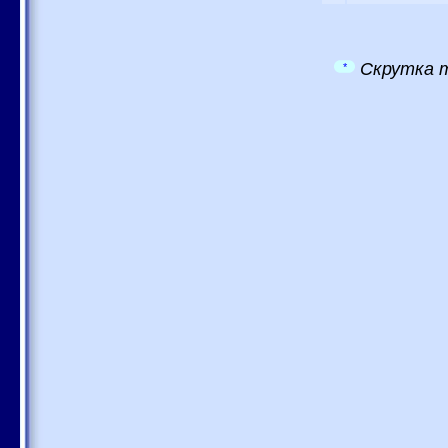
Скрутка т
*