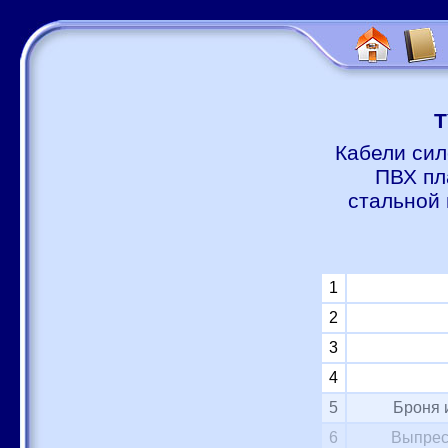
Т
Кабели сил
ПВХ пл
стальной 
1
2
3
4
5
Броня 
6
Выпрес