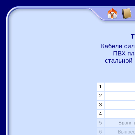
Т
Кабели сил
ПВХ пл
стальной 
1
2
3
4
5
Броня 
6
Выпрес