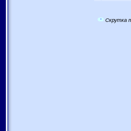
Скрутка т
*