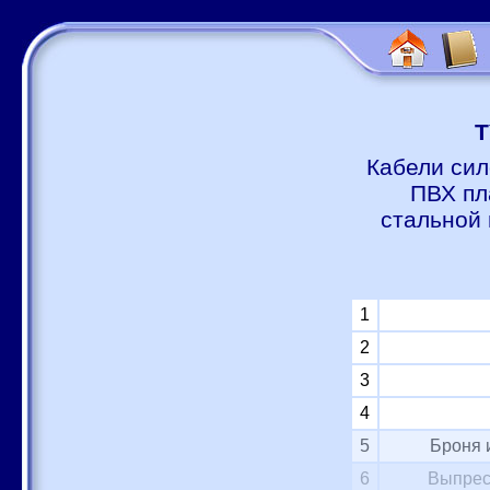
Т
Кабели сил
ПВХ пл
стальной 
1
2
3
4
5
Броня 
6
Выпрес