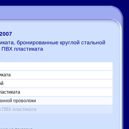
:2007
иката, бронированные круглой стальной
 ПВХ пластиката
иката
ой
ластиката
ванной проволоки
 ПВХ пластиката