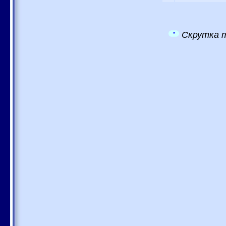
Скрутка т
*