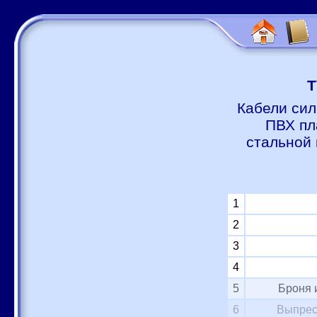
Т
Кабели сил
ПВХ пл
стальной 
1
2
3
4
5
Броня 
6
Выпрес