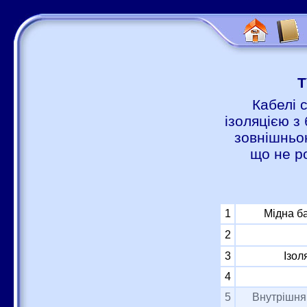
Т
Кабелі 
ізоляцією з 
зовнішньою
що не р
1
Мідна б
2
3
Ізол
4
5
Внутрішня 