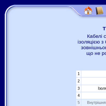
Т
Кабелі 
ізоляцією з 
зовнішньою
що не р
1
2
3
Ізол
4
5
Внутрішня 