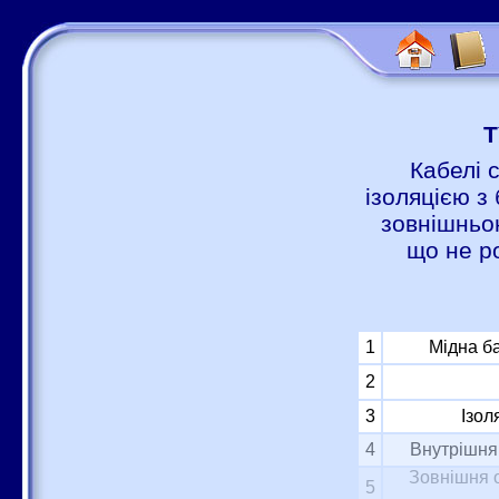
Т
Кабелі 
ізоляцією з 
зовнішньою
що не р
1
Мідна б
2
3
Ізол
4
Внутрішня 
Зовнішня о
5