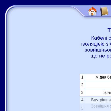
Т
Кабелі 
ізоляцією з 
зовнішньою
що не р
1
Мідна б
2
3
Ізол
4
Внутрішня 
Зовнішня о
5