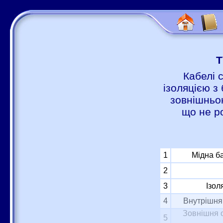
Т
Кабелі 
ізоляцією з 
зовнішньою
що не р
1
Мідна б
2
3
Ізол
4
Внутрішня 
Зовнішня о
5