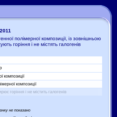
:2011
генної полімерної композиції, із зовнішньою
ють горіння і не містять галогенів
р
ої композиції
імерної композиції
ює горіння і не містить галогенів
нку не показано