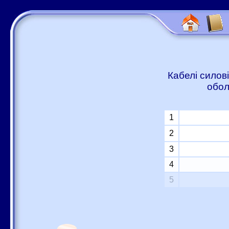
Кабелі силові
обол
1
2
3
4
5