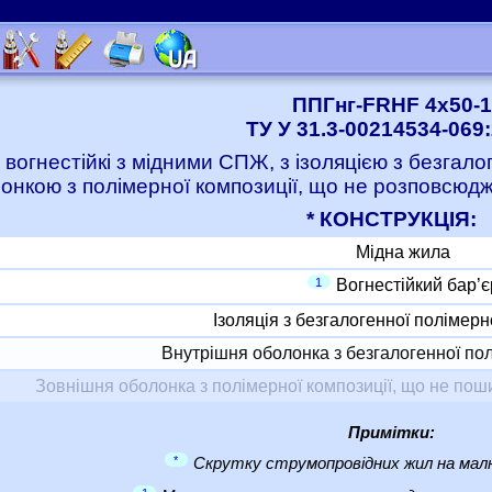
ППГнг-FRHF 4x50-1
ТУ У 31.3-00214534-069
 вогнестійкі з мідними СПЖ, з ізоляцією з безгало
онкою з полімерної композиції, що не розповсюджу
* КОНСТРУКЦІЯ:
Мідна жила
1
Вогнестійкий бар’є
Ізоляція з безгалогенної полімерн
Внутрішня оболонка з безгалогенної пол
Зовнішня оболонка з полімерної композиції, що не пошир
Примітки:
*
Скрутку струмопровідних жил на малю