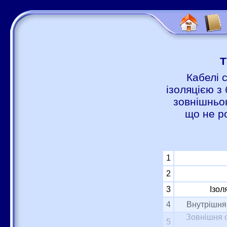
Т
Кабелі 
ізоляцією з 
зовнішньою
що не р
1
2
3
Ізол
4
Внутрішня 
Зовнішня о
5