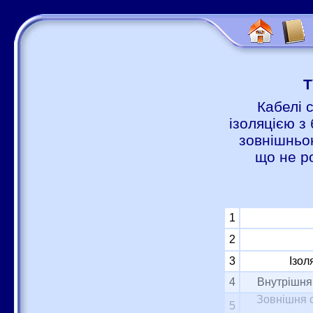
Т
Кабелі 
ізоляцією з 
зовнішньою
що не р
1
2
3
Ізол
4
Внутрішня 
Зовнішня о
5