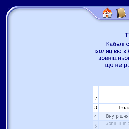
Т
Кабелі 
ізоляцією з 
зовнішньою
що не р
1
2
3
Ізол
4
Внутрішня 
Зовнішня о
5