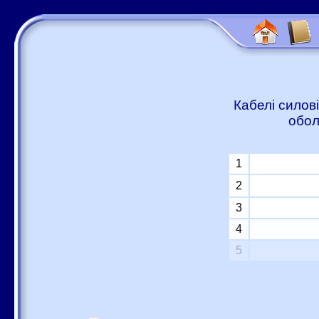
Кабелі силові
обол
1
2
3
4
5