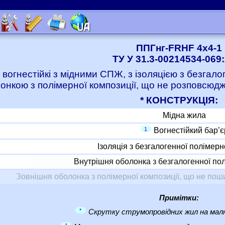
ППГнг-FRHF 4x4-1
ТУ У 31.3-00214534-069
 вогнестійкі з мідними СПЖ, з ізоляцією з безгало
онкою з полімерної композиції, що не розповсюджу
* КОНСТРУКЦІЯ:
Мідна жила
1
Вогнестійкий бар’є
Ізоляція з безгалогенної полімерн
Внутрішня оболонка з безгалогенної пол
Зовнішня оболонка з полімерної композиції, що не пошир
Примітки:
*
Скрутку струмопровідних жил на малю