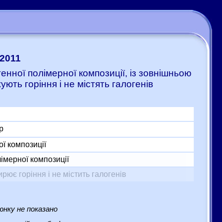
:2011
генної полімерної композиції, із зовнішньою
ють горіння і не містять галогенів
р
ої композиції
імерної композиції
ює горіння і не містить галогенів
нку не показано