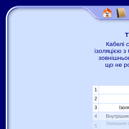
Т
Кабелі 
ізоляцією з 
зовнішньою
що не р
1
2
3
Ізол
4
Внутрішня 
Зовнішня о
5