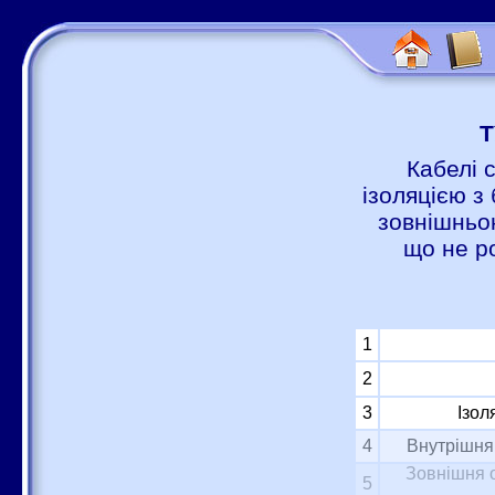
Т
Кабелі 
ізоляцією з 
зовнішньою
що не р
1
2
3
Ізол
4
Внутрішня 
Зовнішня о
5