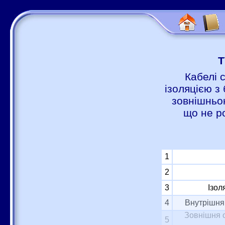
Т
Кабелі 
ізоляцією з 
зовнішньою
що не р
1
2
3
Ізол
4
Внутрішня 
Зовнішня о
5