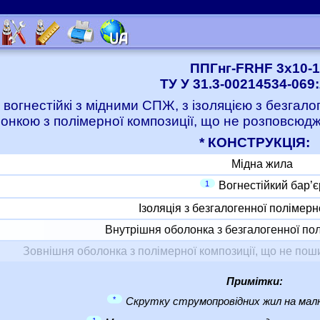
ППГнг-FRHF 3x10-1
ТУ У 31.3-00214534-069
 вогнестійкі з мідними СПЖ, з ізоляцією з безгало
онкою з полімерної композиції, що не розповсюджу
* КОНСТРУКЦІЯ:
Мідна жила
1
Вогнестійкий бар’є
Ізоляція з безгалогенної полімерн
Внутрішня оболонка з безгалогенної пол
Зовнішня оболонка з полімерної композиції, що не пошир
Примітки:
*
Скрутку струмопровідних жил на малю