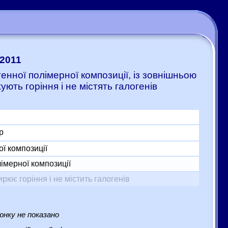
:2011
генної полімерної композиції, із зовнішньою
ють горіння і не містять галогенів
р
ої композиції
імерної композиції
ює горіння і не містить галогенів
нку не показано