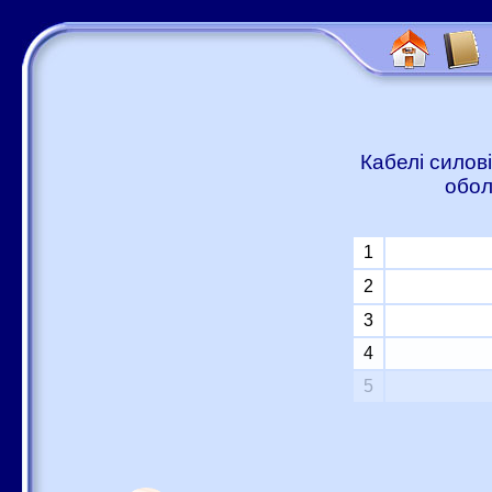
Кабелі силові
обол
1
2
3
4
5