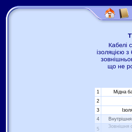
Т
Кабелі 
ізоляцією з 
зовнішньою
що не р
1
Мідна б
2
3
Ізол
4
Внутрішня 
Зовнішня о
5