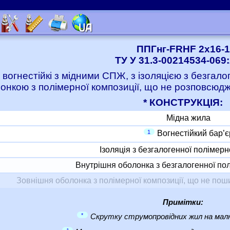
ППГнг-FRHF 2x16-1
ТУ У 31.3-00214534-069
 вогнестійкі з мідними СПЖ, з ізоляцією з безгало
онкою з полімерної композиції, що не розповсюджу
* КОНСТРУКЦІЯ:
Мідна жила
1
Вогнестійкий бар’є
Ізоляція з безгалогенної полімерн
Внутрішня оболонка з безгалогенної пол
Зовнішня оболонка з полімерної композиції, що не пошир
Примітки:
*
Скрутку струмопровідних жил на малю