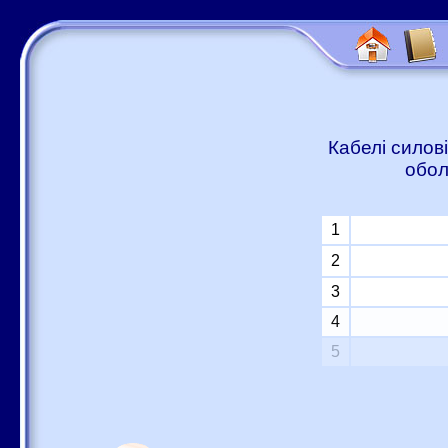
Кабелі силові
обол
1
2
3
4
5