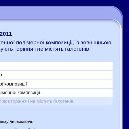
:2011
генної полімерної композиції, із зовнішньою
ють горіння і не містять галогенів
р
ої композиції
імерної композиції
ює горіння і не містить галогенів
нку не показано