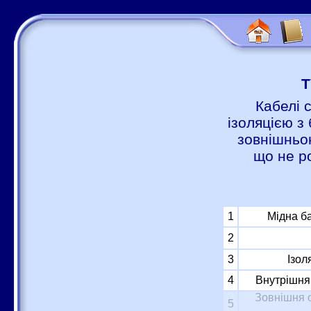
Т
Кабелі 
ізоляцією з 
зовнішньою
що не р
1
Мідна б
2
3
Ізол
4
Внутрішня 
Зовнішня о
5