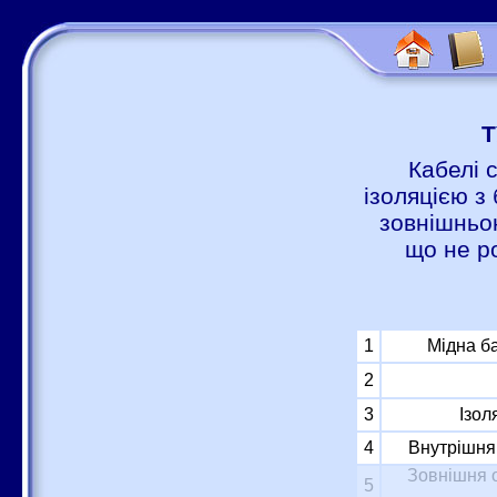
Т
Кабелі 
ізоляцією з 
зовнішньою
що не р
1
Мідна б
2
3
Ізол
4
Внутрішня 
Зовнішня о
5