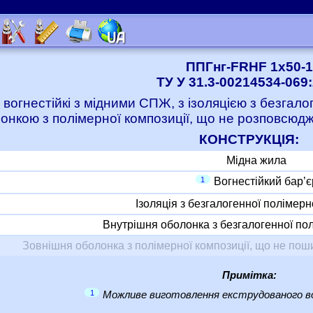
ППГнг-FRHF 1x50-1
ТУ У 31.3-00214534-069
 вогнестійкі з мідними СПЖ, з ізоляцією з безгало
онкою з полімерної композиції, що не розповсюджу
КОНСТРУКЦІЯ:
Мідна жила
1
Вогнестійкий бар’є
Ізоляція з безгалогенної полімерн
Внутрішня оболонка з безгалогенної пол
Зовнішня оболонка з полімерної композиції, що не пошир
Примітка:
1
Можливе виготовлення екструдованого во