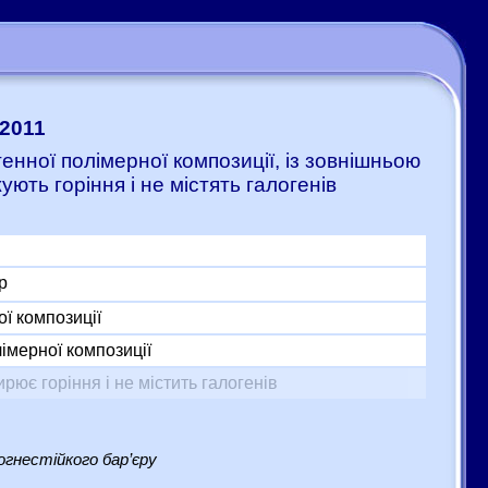
:2011
генної полімерної композиції, із зовнішньою
ють горіння і не містять галогенів
р
ої композиції
імерної композиції
ює горіння і не містить галогенів
гнестійкого бар’єру