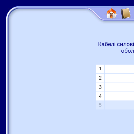
Кабелі силові
обол
1
2
3
4
5