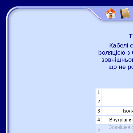
Т
Кабелі 
ізоляцією з 
зовнішньою
що не р
1
2
3
Ізол
4
Внутрішня 
Зовнішня о
5