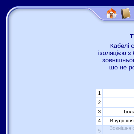
Т
Кабелі 
ізоляцією з 
зовнішньою
що не р
1
2
3
Ізол
4
Внутрішня 
Зовнішня о
5