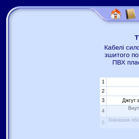
Т
Кабелі сил
зшитого по
ПВХ пла
1
2
3
Джгут 
Внут
4
Зовнішня обо
5