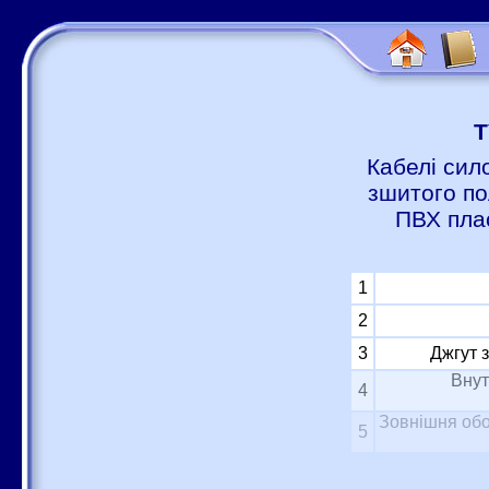
Т
Кабелі сил
зшитого по
ПВХ пла
1
2
3
Джгут 
Внут
4
Зовнішня обо
5