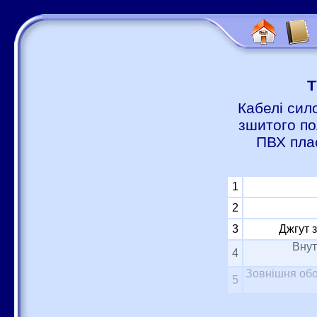
Т
Кабелі сил
зшитого по
ПВХ пла
1
2
3
Джгут 
Внут
4
Зовнішня обо
5