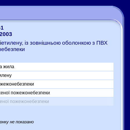
-1
-2003
ліетилену, із зовнішньою оболонкою з ПВХ
небезпеки
а жила
тилену
пожежонебезпеки
женої пожежонебезпеки
женої пожежонебезпеки
нку не показано