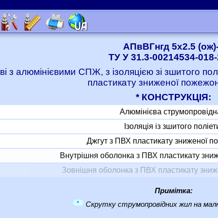
АПвВГнгд 5x2.5 (ож)
ТУ У 31.3-00214534-018
ві з алюмінієвими СПЖ, з ізоляцією зі зшитого по
пластикату зниженої пожежо
* КОНСТРУКЦІЯ:
Алюмінієва струмопровідн
Ізоляція із зшитого поліе
Джгут з ПВХ пластикату зниженої 
Внутрішня оболонка з ПВХ пластикату зни
Зовнішня оболонка з ПВХ пластикату зни
Примітка:
*
Скрутку струмопровідних жил на малю