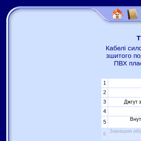
Т
Кабелі сил
зшитого по
ПВХ пла
1
2
3
Джгут 
4
Внут
5
Зовнішня обо
6