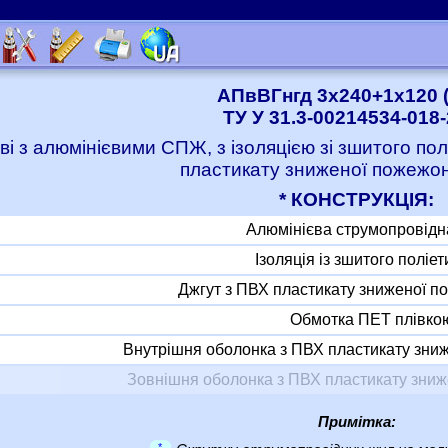
АПвВГнгд 3x240+1x120 (
ТУ У 31.3-00214534-018
ві з алюмінієвими СПЖ, з ізоляцією зі зшитого по
пластикату зниженої пожежо
* КОНСТРУКЦІЯ:
Алюмінієва струмопровідн
Ізоляція із зшитого поліе
Джгут з ПВХ пластикату зниженої 
Обмотка ПЕТ плівко
Внутрішня оболонка з ПВХ пластикату зни
Зовнішня оболонка з ПВХ пластикату зни
Примітка:
*