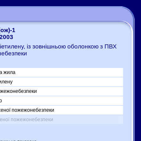
ож)-1
-2003
ліетилену, із зовнішньою оболонкою з ПВХ
небезпеки
а жила
тилену
пожежонебезпеки
ю
женої пожежонебезпеки
женої пожежонебезпеки